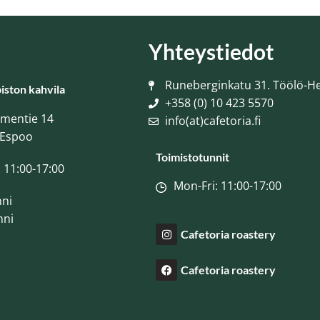
Yhteystiedot
Runeberginkatu 31. Töölö-He
piston kahvila
+358 (0) 10 423 5570
ementie 14
info(at)cafetoria.fi
 Espoo
Toimistotunnit
 11:00-17:00
Mon-Fri: 11:00-17:00
nni
nni
Cafetoria roastery
Cafetoria roastery