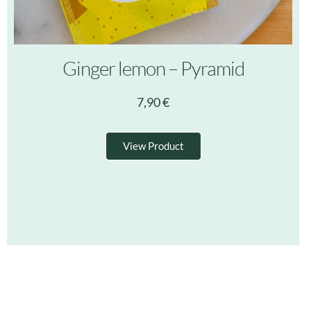
Ginger lemon – Pyramid
7,90
€
View Product