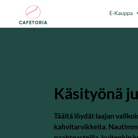
E-Kauppa
Käsityönä ju
Täältä löydät laajan valiko
kahvitarvikkeita. Nautimme
paahtoasteilla, kuitenkin 