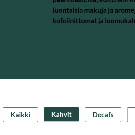
luontaisia makuja ja arome
kofeiinittomat ja luomukah
Kahvit
Kaikki
Decafs