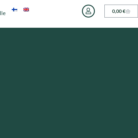
0,00
€
lle