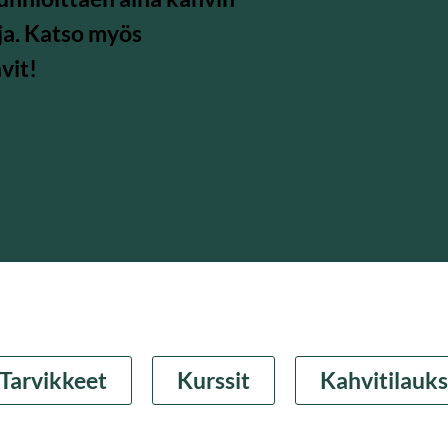
ja. Katso myös
vit!
Tarvikkeet
Kurssit
Kahvitilauks