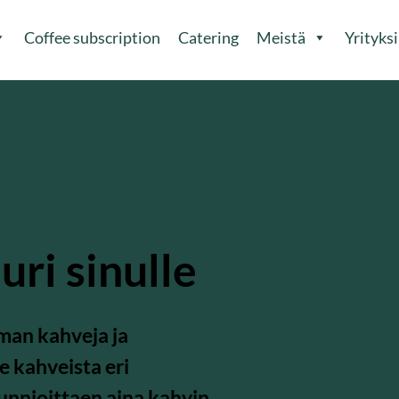
Coffee subscription
Catering
Meistä
Yrityksi
uri sinulle
iman kahveja ja
 kahveista eri
kunnioittaen aina kahvin