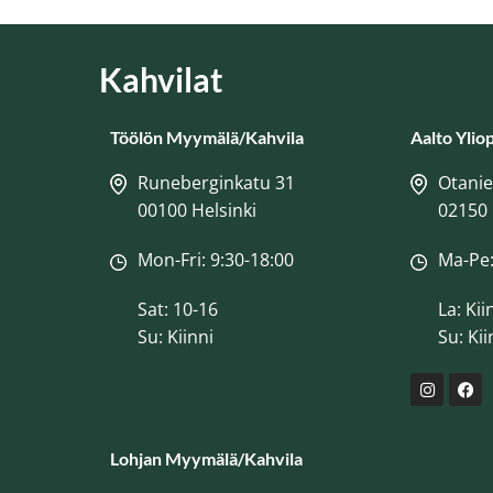
Kahvilat
Töölön Myymälä/Kahvila
Aalto Ylio
Runeberginkatu 31
Otani
00100 Helsinki
02150
Mon-Fri: 9:30-18:00
Ma-Pe:
Sat: 10-16
La: Kii
Su: Kiinni
Su: Kii
Lohjan Myymälä/Kahvila