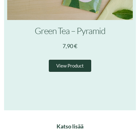
Green Tea – Pyramid
7,90
€
View Product
Katso lisää