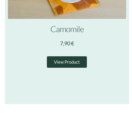
Camomile
7,90
€
View Product