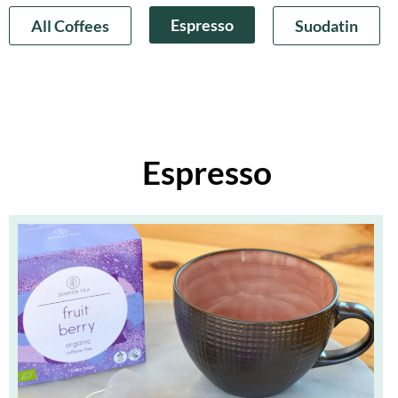
Espresso
All Coffees
Suodatin
Espresso